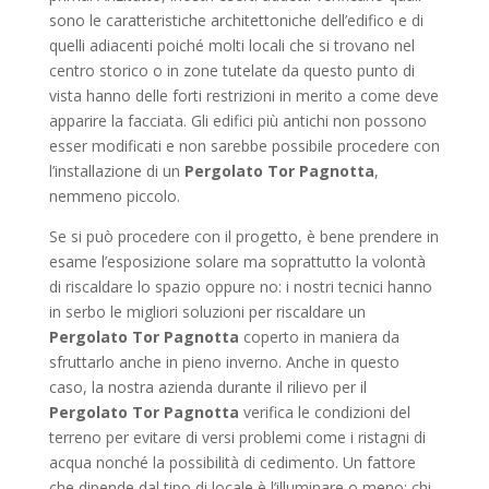
sono le caratteristiche architettoniche dell’edifico e di
quelli adiacenti poiché molti locali che si trovano nel
centro storico o in zone tutelate da questo punto di
vista hanno delle forti restrizioni in merito a come deve
apparire la facciata. Gli edifici più antichi non possono
esser modificati e non sarebbe possibile procedere con
l’installazione di un
Pergolato Tor Pagnotta
,
nemmeno piccolo.
Se si può procedere con il progetto, è bene prendere in
esame l’esposizione solare ma soprattutto la volontà
di riscaldare lo spazio oppure no: i nostri tecnici hanno
in serbo le migliori soluzioni per riscaldare un
Pergolato Tor Pagnotta
coperto in maniera da
sfruttarlo anche in pieno inverno. Anche in questo
caso, la nostra azienda durante il rilievo per il
Pergolato Tor Pagnotta
verifica le condizioni del
terreno per evitare di versi problemi come i ristagni di
acqua nonché la possibilità di cedimento. Un fattore
che dipende dal tipo di locale è l’illuminare o meno: chi