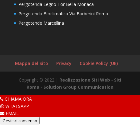
Pergotenda Legno Tor Bella Monaca
Pergotenda Bioclimatica Via Barberini Roma
Pergotende Marcellina
Mappa del Sito
Privacy
Cookie Policy (UE)
Copyright © 2022 |
Realizzazione Siti Web
-
Siti
Roma
-
Solution Group Communication
CHIAMA ORA
WHATSAPP
EMAIL
Gestisci consenso