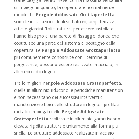
come pioggia, vento, neve, con la massima versatilità
di impiego in quanto, la copertura è normalmente
mobile. Le
Pergole Addossate Grottaperfetta
sono le installazioni ideali su balconi, ampi terrazzi,
attici e giardini. Tali strutture, per essere installate,
hanno bisogno di una parete di fissaggio idonea che
costituisce una parte del sistema di sostegno della
copertura. Le
Pergole Addossate Grottaperfetta
,
più comunemente conosciute con il termine di
pergotende, possono essere realizzate in acciaio, in
alluminio ed in legno.
Tra le migliori
Pergole Addossate Grottaperfetta
,
quelle in alluminio riducono le periodiche manutenzioni
e non necessitano dei successivi interventi di
manutenzione tipici delle strutture in legno. I profilati
metallici impiegati nelle
Pergole Addossate
Grottaperfetta
realizzate in alluminio garantiscono
elevata rigidità strutturale unitamente alla forma più
snella. Le strutture addossate realizzate in acciaio