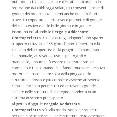
outdoor sotto il sole cocente d’estate assicurando la
protezione dai caldi raggi solari, ma consente anche di
godere dei propri spazi esterni anche quando fuori
piove. La copertura aperta invece permette di godere
del caldo estivo e delle belle giornate in genere.
Insomma installando le
Pergole Addossate
Grottaperfetta
, casa vostra guadagnerà uno spazio
all’aperto utilizzabile 365 giorni l’anno. L’apertura e la
chiusura della copertura della pergotenda può essere
sia manuale, attraverso l’uso di pantografi o
manovelle, oppure può essere realizzata tramite
comando e telecomando che fanno muovere il relativo
motore elettrico. La raccolta della pioggia nelle
strutture addossate più complete avviene attraverso
canali di raccolta perimetrali ed attraverso gronde,
inserite nelle strutture di sostegno, condotta in un
sistema di scarico predisposto.
Al giorno d’oggi, le
Pergole Addossate
Grottaperfetta
più “alla moda” sono le così dette
pergole bioclimatiche. Queste strutture, regolamentate