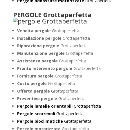
Pergole addossate motorizzate
Grottaperfetta
PERGOLE Grottaperfetta
Vendita pergole
Grottaperfetta
Installazione pergole
Grottaperfetta
Riparazione pergole
Grottaperfetta
Manutenzione pergole
Grottaperfetta
Assistenza pergole
Grottaperfetta
Pronto Intervento pergole
Grottaperfetta
Fornitura pergole
Grottaperfetta
Costo pergole
Grottaperfetta
Offerta pergole
Grottaperfetta
Preventivo pergole
Grottaperfetta
Pergole lamelle orientabili
Grottaperfetta
Pergole scorrevoli
Grottaperfetta
Pergole bioclimatiche
Grottaperfetta
Pergole motorizzate
Grottaperfetta