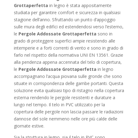
Grottaperfetta
in legno è stata appositamente
studiata per garantire comfort e sicurezza in qualsiasi
stagione dell’anno. Sfruttando un punto d’appoggio
sulle mura degli edifici ed estendendosi verso l’esterno,
le
Pergole Addossate Grottaperfetta
sono in
grado di proteggere superfici ampie resistendo alle
intemperie e a forti correnti di vento e sono in grado di
farlo nel rispetto della normativa UNI EN 13561. Grazie
alla pendenza appena accennata del telo di copertura,
le
Pergole Addossate Grottaperfetta
in legno
accompagnano l’acqua piovana sulle gronde che sono
situate in corrispondenza delle gambe portanti. Questa
soluzione evita qualsiasi tipo di ristagno nella copertura
esterna rendendo le pergole resistenti e durature a
lungo nel tempo. Il telo in PVC utilizzato per la
copertura delle pergole non lascia passare le radiazioni
dannose del sole nemmeno nelle ore più calde delle
giornate estive.
Sia la struttura in legno, sia il telo in PVC sono