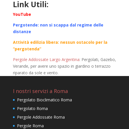
Link Utili:
YouTube
Pergotende: non si scappa dal regime delle
distanze
Attività edilizia libera: nessun ostacolo per la
“pergotenda”
Pergole Addossate Largo Argentina
: Pergolati, Gazebo,
Verande, per avere uno spazio in giardino o terrazzo
riparato da sole e vento.
I nostri servizi a Roma
Pergolato Bioclimatico Roma
Pergolato Roma
Pergole Addossate Roma
Pergole Roma