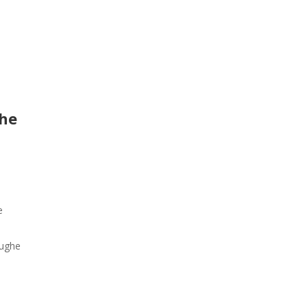
he
e
ughe