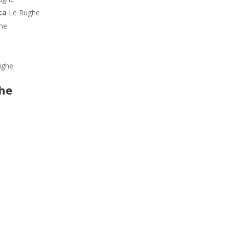
ica
Le Rughe
he
e
ughe
he