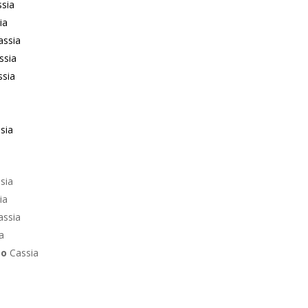
sia
ia
ssia
ssia
sia
sia
sia
ia
assia
a
to
Cassia