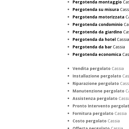
Pergotenda montaggio
Cas
Pergotenda su misura
Cass
Pergotenda motorizzata
Ca
Pergotenda condominio
Ca
Pergotenda da giardino
Cas
Pergotenda da hotel
Cassia
Pergotenda da bar
Cassia
Pergotenda economica
Cas
Vendita pergolato
Cassia
Installazione pergolato
Cas
Riparazione pergolato
Cass
Manutenzione pergolato
C
Assistenza pergolato
Cassi
Pronto Intervento pergola
Fornitura pergolato
Cassia
Costo pergolato
Cassia
Offerta pergolato
Cassia