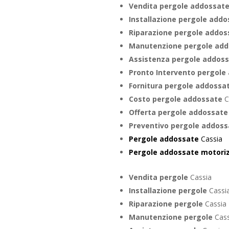
Vendita pergole addossat
Installazione pergole add
Riparazione pergole addo
Manutenzione pergole ad
Assistenza pergole addos
Pronto Intervento pergol
Fornitura pergole addossa
Costo pergole addossate
C
Offerta pergole addossat
Preventivo pergole addos
Pergole addossate
Cassia
Pergole addossate motori
Vendita pergole
Cassia
Installazione pergole
Cassi
Riparazione pergole
Cassia
Manutenzione pergole
Cass