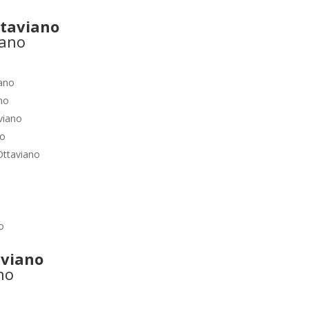
taviano
iano
no
viano
no
Ottaviano
o
viano