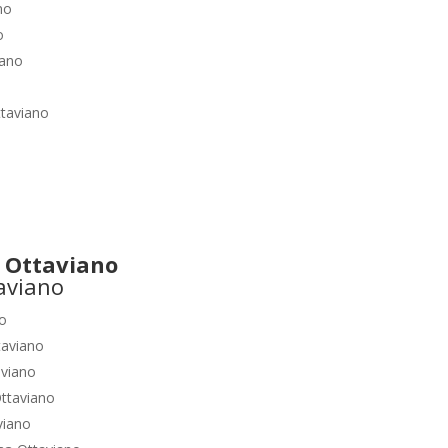
no
o
iano
taviano
 Ottaviano
no
taviano
aviano
ttaviano
viano