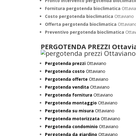
Pronto Intervento pergotenda bioclimat
Fornitura pergotenda bioclimatica
Ottavi
Costo pergotenda bioclimatica
Ottaviano
Offerta pergotenda bioclimatica
Ottavian
Preventivo
pergotenda bioclimatica
Otta
PERGOTENDA PREZZI Ottavi
Pergotenda prezzi
Ottaviano
Pergotenda costo
Ottaviano
Pergotenda offerte
Ottaviano
Pergotenda vendita
Ottaviano
Pergotenda fornitura
Ottaviano
Pergotenda montaggio
Ottaviano
Pergotenda su misura
Ottaviano
Pergotenda motorizzata
Ottaviano
Pergotenda condominio
Ottaviano
Pergotenda da giardino
Ottaviano