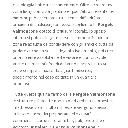
o la pioggia batte incessantemente. Oltre a creare una
zona living con vista giardino e quant’altro presente nei
dintorni, può essere adattata senza difficoltà ad
ambienti di qualsiasi grandezza. Scegliendo le
Pergole
Valmontone
dotate di chiusura laterale, lo spazio
interno si potrà allargare verso l’esterno offrendo una
zona relax tutta da condividere con gli amici o tutta da
godere anche da soli. L’adeguato isolamento, poi crea
un ambiente assolutamente vivibile e confortevole
anche nei mesi più freddi dell’anno e soprattutto vi
tiene sempre al riparo da sguardi indiscreti,
specialmente nel caso abitiate in un quartiere
popoloso.
Tutte queste qualità fanno delle
Pergole Valmontone
le strutture più adatte non solo ad ambienti domestici,
infatti esse sono molto richieste e vengono spesso
utilizzate anche dai proprietari delle attività
commerciali come ristoranti, bar, pub, enoteche e
gelaterie. Installare le
Pergole Valmontone
vi