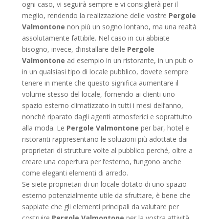
ogni caso, vi seguirà sempre e vi consiglierà per il
meglio, rendendo la realizzazione delle vostre
Pergole
Valmontone
non più un sogno lontano, ma una realtà
assolutamente fattibile. Nel caso in cui abbiate
bisogno, invece, d’installare delle
Pergole
Valmontone
ad esempio in un ristorante, in un pub o
in un qualsiasi tipo di locale pubblico, dovete sempre
tenere in mente che questo significa aumentare il
volume stesso del locale, fornendo ai clienti uno
spazio esterno climatizzato in tutti i mesi dell’anno,
nonché riparato dagli agenti atmosferici e soprattutto
alla moda. Le
Pergole Valmontone
per bar, hotel e
ristoranti rappresentano le soluzioni più adottate dai
proprietari di strutture volte al pubblico perché, oltre a
creare una copertura per l’esterno, fungono anche
come eleganti elementi di arredo.
Se siete proprietari di un locale dotato di uno spazio
esterno potenzialmente utile da sfruttare, è bene che
sappiate che gli elementi principali da valutare per
costruire
Pergole Valmontone
per la vostra attività