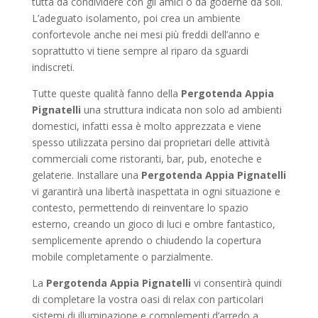
tutta da condividere con gli amici o da goderne da soli.
L’adeguato isolamento, poi crea un ambiente
confortevole anche nei mesi più freddi dell’anno e
soprattutto vi tiene sempre al riparo da sguardi
indiscreti.
Tutte queste qualità fanno della
Pergotenda Appia
Pignatelli
una struttura indicata non solo ad ambienti
domestici, infatti essa è molto apprezzata e viene
spesso utilizzata persino dai proprietari delle attività
commerciali come ristoranti, bar, pub, enoteche e
gelaterie. Installare una
Pergotenda Appia Pignatelli
vi garantirà una libertà inaspettata in ogni situazione e
contesto, permettendo di reinventare lo spazio
esterno, creando un gioco di luci e ombre fantastico,
semplicemente aprendo o chiudendo la copertura
mobile completamente o parzialmente.
La
Pergotenda Appia Pignatelli
vi consentirà quindi
di completare la vostra oasi di relax con particolari
sistemi di illuminazione e complementi d’arredo a