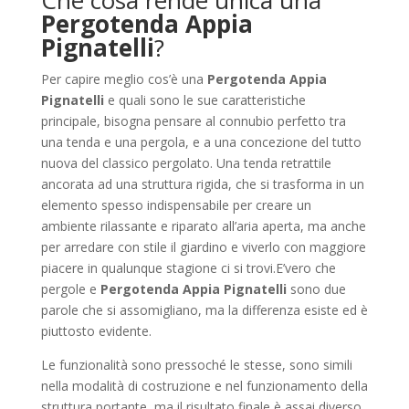
Che cosa rende unica una
Pergotenda Appia
Pignatelli
?
Per capire meglio cos’è una
Pergotenda Appia
Pignatelli
e quali sono le sue caratteristiche
principale, bisogna pensare al connubio perfetto tra
una tenda e una pergola, e a una concezione del tutto
nuova del classico pergolato. Una tenda retrattile
ancorata ad una struttura rigida, che si trasforma in un
elemento spesso indispensabile per creare un
ambiente rilassante e riparato all’aria aperta, ma anche
per arredare con stile il giardino e viverlo con maggiore
piacere in qualunque stagione ci si trovi.E’vero che
pergole e
Pergotenda Appia Pignatelli
sono due
parole che si assomigliano, ma la differenza esiste ed è
piuttosto evidente.
Le funzionalità sono pressoché le stesse, sono simili
nella modalità di costruzione e nel funzionamento della
struttura portante, ma il risultato finale è assai diverso.