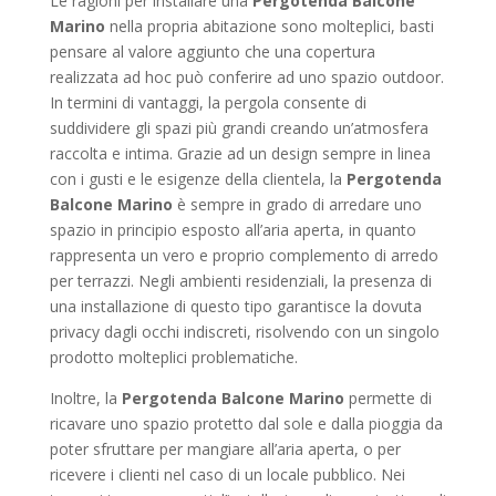
Le ragioni per installare una
Pergotenda Balcone
Marino
nella propria abitazione sono molteplici, basti
pensare al valore aggiunto che una copertura
realizzata ad hoc può conferire ad uno spazio outdoor.
In termini di vantaggi, la pergola consente di
suddividere gli spazi più grandi creando un’atmosfera
raccolta e intima. Grazie ad un design sempre in linea
con i gusti e le esigenze della clientela, la
Pergotenda
Balcone Marino
è sempre in grado di arredare uno
spazio in principio esposto all’aria aperta, in quanto
rappresenta un vero e proprio complemento di arredo
per terrazzi. Negli ambienti residenziali, la presenza di
una installazione di questo tipo garantisce la dovuta
privacy dagli occhi indiscreti, risolvendo con un singolo
prodotto molteplici problematiche.
Inoltre, la
Pergotenda Balcone Marino
permette di
ricavare uno spazio protetto dal sole e dalla pioggia da
poter sfruttare per mangiare all’aria aperta, o per
ricevere i clienti nel caso di un locale pubblico. Nei