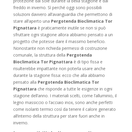
protezione dal sole durante la bella stagione e dal
freddo in inverno. Sì perché oggi sono possibili
soluzioni davvero all’avanguardia che permettono di
stare all’aperto una
Pergotenda Bioclimatica Tor
Pignattara
è praticamente inutile se non si può
sfruttare ogni stagione allora abbiamo pensato a un
progetto che potesse dare il massimo beneficio.
Nonostante non richieda permessi di costruzione
comunale, la struttura della
Pergotenda
Bioclimatica Tor Pignattara
è di tipo fissa e
risulterebbe impattante non poterla usare anche
durante la stagione fissa: ecco che alla abbiamo
pensato alla
Pergotenda Bioclimatica Tor
Pignattara
che risponde a tutte le esigenze in ogni
stagione dell’anno. I materiali scelti, come l’alluminio, il
legno massiccio o l’acciaio inox, sono anche perfetti
come isolanti termici così da tenere il calore generato
all’interno della struttura per stare fuori anche in
inverno.