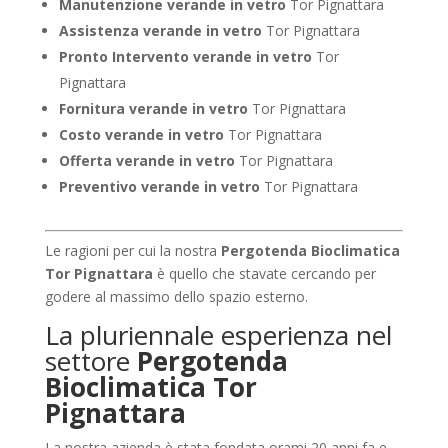
Manutenzione verande in vetro
Tor Pignattara
Assistenza verande in vetro
Tor Pignattara
Pronto Intervento verande in vetro
Tor
Pignattara
Fornitura verande in vetro
Tor Pignattara
Costo verande in vetro
Tor Pignattara
Offerta verande in vetro
Tor Pignattara
Preventivo verande in vetro
Tor Pignattara
Le ragioni per cui la nostra
Pergotenda Bioclimatica
Tor Pignattara
è quello che stavate cercando per
godere al massimo dello spazio esterno.
La pluriennale esperienza nel
settore
Pergotenda
Bioclimatica Tor
Pignattara
La nostra azienda è stata fondata orami 20 anni fa e