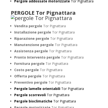
Pergole addossate motorizzate
Tor Pignattara
PERGOLE Tor Pignattara
Vendita pergole
Tor Pignattara
Installazione pergole
Tor Pignattara
Riparazione pergole
Tor Pignattara
Manutenzione pergole
Tor Pignattara
Assistenza pergole
Tor Pignattara
Pronto Intervento pergole
Tor Pignattara
Fornitura pergole
Tor Pignattara
Costo pergole
Tor Pignattara
Offerta pergole
Tor Pignattara
Preventivo pergole
Tor Pignattara
Pergole lamelle orientabili
Tor Pignattara
Pergole scorrevoli
Tor Pignattara
Pergole bioclimatiche
Tor Pignattara
Pergole motorizzate
Tor Pignattara