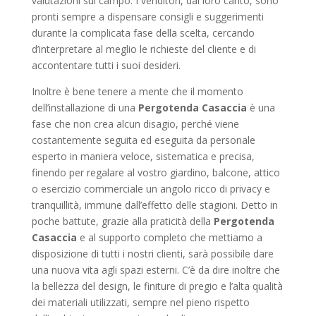
valutazioni sul campo. I venditori, dal loro canto, sono
pronti sempre a dispensare consigli e suggerimenti
durante la complicata fase della scelta, cercando
d’interpretare al meglio le richieste del cliente e di
accontentare tutti i suoi desideri.
Inoltre è bene tenere a mente che il momento
dell’installazione di una
Pergotenda Casaccia
è una
fase che non crea alcun disagio, perché viene
costantemente seguita ed eseguita da personale
esperto in maniera veloce, sistematica e precisa,
finendo per regalare al vostro giardino, balcone, attico
o esercizio commerciale un angolo ricco di privacy e
tranquillità, immune dall’effetto delle stagioni. Detto in
poche battute, grazie alla praticità della
Pergotenda
Casaccia
e al supporto completo che mettiamo a
disposizione di tutti i nostri clienti, sarà possibile dare
una nuova vita agli spazi esterni. C’è da dire inoltre che
la bellezza del design, le finiture di pregio e l’alta qualità
dei materiali utilizzati, sempre nel pieno rispetto