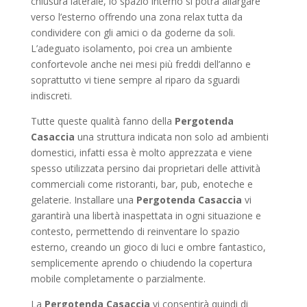
chiusura laterale, lo spazio interno si potrà allargare
verso l’esterno offrendo una zona relax tutta da
condividere con gli amici o da goderne da soli.
L’adeguato isolamento, poi crea un ambiente
confortevole anche nei mesi più freddi dell’anno e
soprattutto vi tiene sempre al riparo da sguardi
indiscreti.
Tutte queste qualità fanno della
Pergotenda
Casaccia
una struttura indicata non solo ad ambienti
domestici, infatti essa è molto apprezzata e viene
spesso utilizzata persino dai proprietari delle attività
commerciali come ristoranti, bar, pub, enoteche e
gelaterie. Installare una
Pergotenda Casaccia
vi
garantirà una libertà inaspettata in ogni situazione e
contesto, permettendo di reinventare lo spazio
esterno, creando un gioco di luci e ombre fantastico,
semplicemente aprendo o chiudendo la copertura
mobile completamente o parzialmente.
La
Pergotenda Casaccia
vi consentirà quindi di