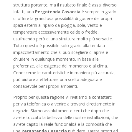
struttura portante, ma il risultato finale è assai diverso.
Infatti, una
Pergotenda Casaccia
è sempre in grado
di offrire la grandiosa possibilità di godere dei propri
spazi esterni al riparo da pioggia, sole, vento e
temperature eccessivamente calde o fredde,
usufruendo però di una struttura molto più versatile.
Tutto questo è possibile solo grazie alla tenda a
impacchettamento che si può scegliere di aprire e
chiudere in qualunque momento, in base alle
preferenze, alle esigenze del momento e al clima.
Conoscerne le caratteristiche in maniera più accurata,
può aiutare a effettuare una scelta adeguata e
consapevole per i propri ambienti.
Proprio per questa ragione vi invitiamo a contattarci
per via telefonica o a venire a trovarci direttamente in
negozio. Siamo assolutamente certi che dopo che
avrete toccato la bellezza delle nostre installazioni, che
avrete capito la reale funzionalità e la comodità che
una
Pergotenda Casaccia
può dare, sarete pronti ad