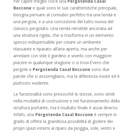
Per capire meglio cos’è una
Pergotenda Casal
Boccone
e quali sono le sue caratteristiche principale,
bisogna pensare al connubio perfetto tra una tenda e
una pergola, e a una concezione del tutto nuova del
classico pergolato. Una tenda retrattile ancorata ad
una struttura rigida, che si trasforma in un elemento
spesso indispensabile per creare un ambiente
rilassante e riparato all’aria aperta, ma anche per
arredare con stile il giardino e viverlo con maggiore
piacere in qualunque stagione ci si trovi.E’vero che
pergole e
Pergotenda Casal Boccone
sono due
parole che si assomigliano, ma la differenza esiste ed è
piuttosto evidente.
Le funzionalità sono pressoché le stesse, sono simili
nella modalità di costruzione e nel funzionamento della
struttura portante, ma il risultato finale è assai diverso.
Infatti, una
Pergotenda Casal Boccone
è sempre in
grado di offrire la grandiosa possibilità di godere dei
propri spazi esterni al riparo da pioggia, sole, vento e