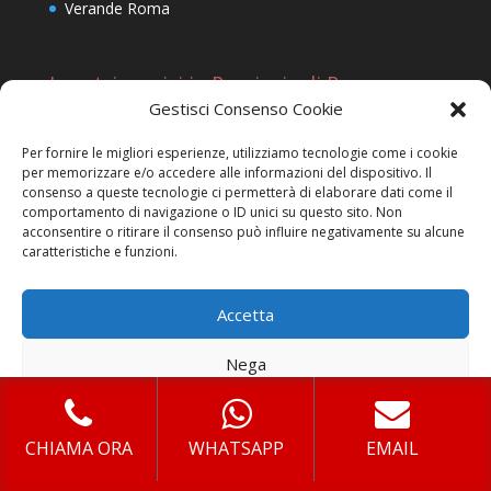
Verande Roma
I nostri servizi in Provincia di Roma
Gestisci Consenso Cookie
Pergotenda Prezzi Trastevere Roma
Pergotenda Legno Tor Fiscale Roma
Per fornire le migliori esperienze, utilizziamo tecnologie come i cookie
per memorizzare e/o accedere alle informazioni del dispositivo. Il
Pergotenda Via Barberini Roma
consenso a queste tecnologie ci permetterà di elaborare dati come il
comportamento di navigazione o ID unici su questo sito. Non
Tettoie Anzio
acconsentire o ritirare il consenso può influire negativamente su alcune
Pergolato Bioclimatico San Giuliano
caratteristiche e funzioni.
Pergotenda Bioclimatica Santa Marinella
Accetta
Pergotenda Prezzi Isola Sacra
Pergolato Statuario
Nega
Pergotenda Prezzi San Cesareo
Visualizza le preferenze
Pergotenda Balcone Casaccia
Pergotenda Legno Casaletto
CHIAMA ORA
WHATSAPP
EMAIL
Cookie Policy
Privacy
Pergolato Bioclimatico Torresina