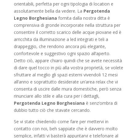
orientabili, perfetta per ogni tipologia di location e
assolutamente bella da vedere. La
Pergotenda
Legno Borghesiana
fornita dalla nostra ditta è
comprensiva di gronde incorporate nella struttura per
consentire il corretto scarico delle acque piovane ed è
arricchita da illuminazione a led integrati e teli a
drappeggio, che rendono ancora più elegante,
confortevole e suggestivo ogni spazio all’aperto.
Detto ciò, appare chiaro quindi che se avete necessità
di dare quel tocco in più alla vostra proprietà, se volete
sfruttare al meglio gli spazi esterni vivendoli 12 mesi
all’anno e soprattutto desiderate un’area relax che vi
consenta di uscire dalle mura domestiche, però senza
rinunciare allo stile e alla cura per i dettagli,
Pergotenda Legno Borghesiana
è senz’ombra di
dubbio tutto ciò che stavate cercando.
Se vi state chiedendo come fare per mettervi in
contatto con noi, beh sappiate che è davvero molto
semplice, infatti vi basterà appuntarvi e telefonare al