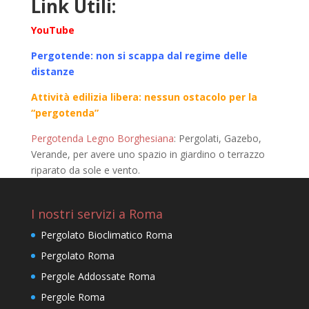
Link Utili:
YouTube
Pergotende: non si scappa dal regime delle
distanze
Attività edilizia libera: nessun ostacolo per la
“pergotenda”
Pergotenda Legno Borghesiana
: Pergolati, Gazebo,
Verande, per avere uno spazio in giardino o terrazzo
riparato da sole e vento.
I nostri servizi a Roma
Pergolato Bioclimatico Roma
Pergolato Roma
Pergole Addossate Roma
Pergole Roma