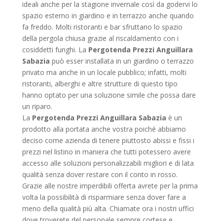
ideali anche per la stagione invernale così da godervi lo
spazio esterno in giardino e in terrazzo anche quando
fa freddo. Molti ristoranti e bar sfruttano lo spazio
della pergola chiusa grazie al riscaldamento con i
cosiddetti funghi. La
Pergotenda Prezzi Anguillara
Sabazia
può esser installata in un giardino o terrazzo
privato ma anche in un locale pubblico; infatti, molti
ristoranti, alberghi e altre strutture di questo tipo
hanno optato per una soluzione simile che possa dare
un riparo.
La
Pergotenda Prezzi Anguillara Sabazia
è un
prodotto alla portata anche vostra poiché abbiamo
deciso come azienda di tenere piuttosto abissi e fissi i
prezzi nel listino in maniera che tutti potessero avere
accesso alle soluzioni personalizzabili migliori e di lata
qualità senza dover restare con il conto in rosso.
Grazie alle nostre imperdibili offerta avrete per la prima
volta la possibilità di risparmiare senza dover fare a
meno della qualità più alta. Chiamate ora i nostri uffici
dove troverete del personale sempre cortese e