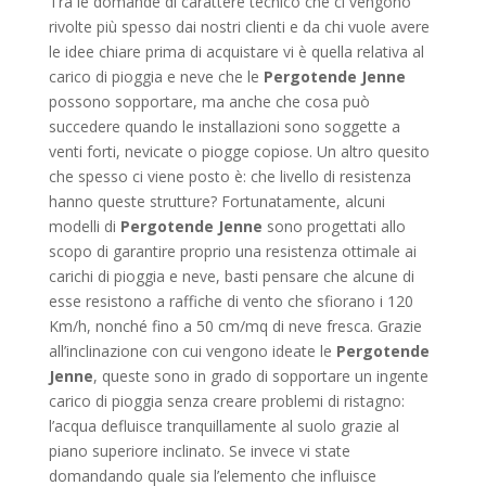
Tra le domande di carattere tecnico che ci vengono
rivolte più spesso dai nostri clienti e da chi vuole avere
le idee chiare prima di acquistare vi è quella relativa al
carico di pioggia e neve che le
Pergotende Jenne
possono sopportare, ma anche che cosa può
succedere quando le installazioni sono soggette a
venti forti, nevicate o piogge copiose. Un altro quesito
che spesso ci viene posto è: che livello di resistenza
hanno queste strutture? Fortunatamente, alcuni
modelli di
Pergotende Jenne
sono progettati allo
scopo di garantire proprio una resistenza ottimale ai
carichi di pioggia e neve, basti pensare che alcune di
esse resistono a raffiche di vento che sfiorano i 120
Km/h, nonché fino a 50 cm/mq di neve fresca. Grazie
all’inclinazione con cui vengono ideate le
Pergotende
Jenne
, queste sono in grado di sopportare un ingente
carico di pioggia senza creare problemi di ristagno:
l’acqua defluisce tranquillamente al suolo grazie al
piano superiore inclinato. Se invece vi state
domandando quale sia l’elemento che influisce