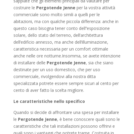
sappiate che gli elementi principali da valutare per
costruire le
Pergotende Jenne
per la vostra attività
commerciale sono molto simili a quelli per le
abitazioni, ma con qualche piccola differenza: anche in
questo caso bisogna tener conto dell’’esposizione
solare, dello stato del terreno, dell’architettura
dell’edificio annesso, ma anche dell’illuminazione,
caratteristica necessaria per un comfort ottimale
anche nelle ore notturne.Insomma, se avete intenzione
di installare delle
Pergotende Jenne
, sia che siano
destinate per un uso domestico, che per uso
commerciale, rivolgendovi alla nostra ditta
specializzata potrete essere sempre sicuri al cento per
cento di aver fatto la scelta migliore.
Le caratteristiche nello specifico
Quando si decide di affrontare una spesa per installare
le
Pergotende Jenne
, è bene conoscere quali sono le
caratteristiche che tali installazioni possono offrirvi e
quali sono i vantaggi che potrete trarne. Costruita in