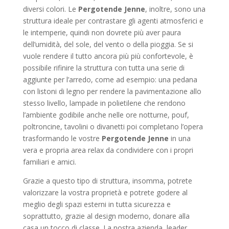
diversi colori. Le
Pergotende Jenne
, inoltre, sono una
struttura ideale per contrastare gli agenti atmosferici e
le intemperie, quindi non dovrete più aver paura
dell’umidità, del sole, del vento o della pioggia. Se si
vuole rendere il tutto ancora più più confortevole, è
possibile rifinire la struttura con tutta una serie di
aggiunte per l’arredo, come ad esempio: una pedana
con listoni di legno per rendere la pavimentazione allo
stesso livello, lampade in polietilene che rendono
l’ambiente godibile anche nelle ore notturne, pouf,
poltroncine, tavolini o divanetti poi completano l’opera
trasformando le vostre
Pergotende Jenne
in una
vera e propria area relax da condividere con i propri
familiari e amici.
Grazie a questo tipo di struttura, insomma, potrete
valorizzare la vostra proprietà e potrete godere al
meglio degli spazi esterni in tutta sicurezza e
soprattutto, grazie al design moderno, donare alla
casa un tocco di classe. La nostra azienda, leader