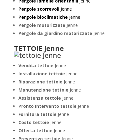
Pergole lamelle orientabili
Jenne
Pergole scorrevoli
Jenne
Pergole bioclimatiche
Jenne
Pergole motorizzate
Jenne
Pergole da giardino motorizzate
Jenne
TETTOIE Jenne
Vendita tettoie
Jenne
Installazione tettoie
Jenne
Riparazione tettoie
Jenne
Manutenzione tettoie
Jenne
Assistenza tettoie
Jenne
Pronto Intervento tettoie
Jenne
Fornitura tettoie
Jenne
Costo tettoie
Jenne
Offerta tettoie
Jenne
Preventivo tettoie
Jenne