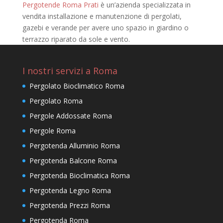
Pergotende Roma Prati
è un’azienda specializzata in
vendita installazione e manutenzione di pergolati,
gazebi e verande per avere uno spazio in giardino o
terrazzo riparato da sole e vento.
I nostri servizi a Roma
Pergolato Bioclimatico Roma
Pergolato Roma
Pergole Addossate Roma
Pergole Roma
Pergotenda Alluminio Roma
Pergotenda Balcone Roma
Pergotenda Bioclimatica Roma
Pergotenda Legno Roma
Pergotenda Prezzi Roma
Pergotenda Roma