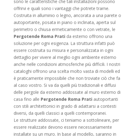
sono le caratteristiche che tali installazioni possono
offrirvi e quali sono i vantaggi che potrete trarne.
Costruita in alluminio o legno, ancorata a una parete o
autoportante, posata in piano o inclinata, aperta sul
perimetro o chiusa ermeticamente o con vetrate, le
Pergotende Roma Prati
da esterno offrono una
soluzione per ogni esigenza. La struttura infatti può
essere costruita su misura e personalizzata in ogni
dettaglio per vivere al meglio ogni ambiente esterno
anche nelle condizioni atmosferiche più difficili. I nostri
cataloghi offrono una scelta molto vasta di modelli ed
è praticamente impossibile che non troviate ciò che fa
al caso vostro. Si va da quelli più tradizionali e diffusi
delle pergole da esterno addossate al muro esterno di
casa fino alle
Pergotende Roma Prati
autoportanti
con stili architettonici in grado di adattarsi a contesti
diversi, da quelli classici a quelli contemporanei.
Le strutture addossate, ci teniamo a sottolineare, per
essere realizzate devono essere necessariamente
installate su un muro. In base al modello, saranno in