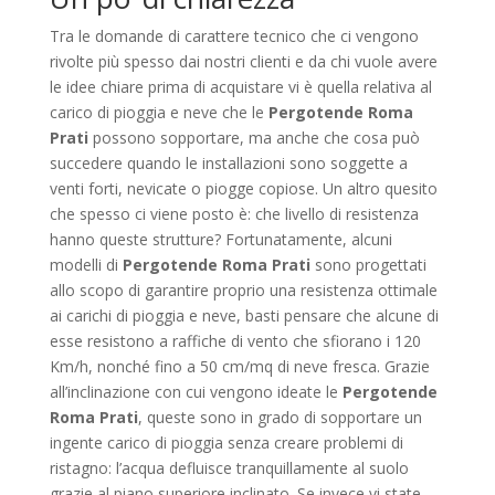
Tra le domande di carattere tecnico che ci vengono
rivolte più spesso dai nostri clienti e da chi vuole avere
le idee chiare prima di acquistare vi è quella relativa al
carico di pioggia e neve che le
Pergotende Roma
Prati
possono sopportare, ma anche che cosa può
succedere quando le installazioni sono soggette a
venti forti, nevicate o piogge copiose. Un altro quesito
che spesso ci viene posto è: che livello di resistenza
hanno queste strutture? Fortunatamente, alcuni
modelli di
Pergotende Roma Prati
sono progettati
allo scopo di garantire proprio una resistenza ottimale
ai carichi di pioggia e neve, basti pensare che alcune di
esse resistono a raffiche di vento che sfiorano i 120
Km/h, nonché fino a 50 cm/mq di neve fresca. Grazie
all’inclinazione con cui vengono ideate le
Pergotende
Roma Prati
, queste sono in grado di sopportare un
ingente carico di pioggia senza creare problemi di
ristagno: l’acqua defluisce tranquillamente al suolo
grazie al piano superiore inclinato. Se invece vi state