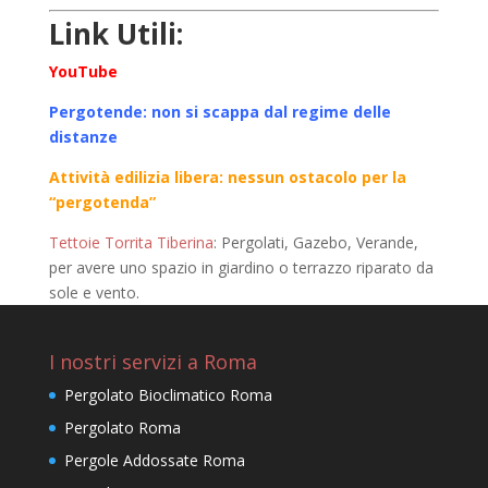
Link Utili:
YouTube
Pergotende: non si scappa dal regime delle
distanze
Attività edilizia libera: nessun ostacolo per la
“pergotenda”
Tettoie Torrita Tiberina
: Pergolati, Gazebo, Verande,
per avere uno spazio in giardino o terrazzo riparato da
sole e vento.
I nostri servizi a Roma
Pergolato Bioclimatico Roma
Pergolato Roma
Pergole Addossate Roma