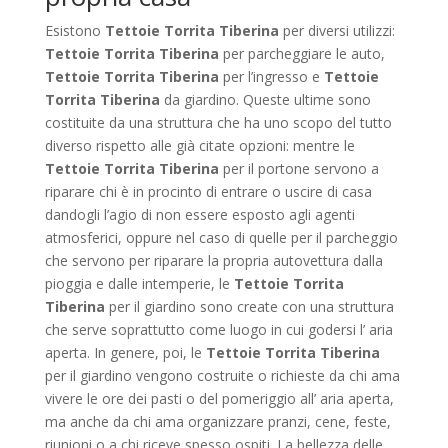
Esistono
Tettoie Torrita Tiberina
per diversi utilizzi:
Tettoie Torrita Tiberina
per parcheggiare le auto,
Tettoie Torrita Tiberina
per l’ingresso e
Tettoie
Torrita Tiberina
da giardino. Queste ultime sono
costituite da una struttura che ha uno scopo del tutto
diverso rispetto alle già citate opzioni: mentre le
Tettoie Torrita Tiberina
per il portone servono a
riparare chi è in procinto di entrare o uscire di casa
dandogli l’agio di non essere esposto agli agenti
atmosferici, oppure nel caso di quelle per il parcheggio
che servono per riparare la propria autovettura dalla
pioggia e dalle intemperie, le
Tettoie Torrita
Tiberina
per il giardino sono create con una struttura
che serve soprattutto come luogo in cui godersi l’ aria
aperta. In genere, poi, le
Tettoie Torrita Tiberina
per il giardino vengono costruite o richieste da chi ama
vivere le ore dei pasti o del pomeriggio all’ aria aperta,
ma anche da chi ama organizzare pranzi, cene, feste,
riunioni o a chi riceve spesso ospiti. La bellezza delle