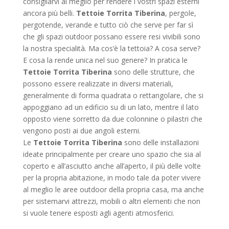
consigliarvi al meglio per rendere i vostri spazi esterni
ancora più belli.
Tettoie Torrita Tiberina
, pergole,
pergotende, verande e tutto ciò che serve per far sì
che gli spazi outdoor possano essere resi vivibili sono
la nostra specialità. Ma cos’è la tettoia? A cosa serve?
E cosa la rende unica nel suo genere? In pratica le
Tettoie Torrita Tiberina
sono delle strutture, che
possono essere realizzate in diversi materiali,
generalmente di forma quadrata o rettangolare, che si
appoggiano ad un edificio su di un lato, mentre il lato
opposto viene sorretto da due colonnine o pilastri che
vengono posti ai due angoli esterni.
Le
Tettoie Torrita Tiberina
sono delle installazioni
ideate principalmente per creare uno spazio che sia al
coperto e all’asciutto anche all’aperto, il più delle volte
per la propria abitazione, in modo tale da poter vivere
al meglio le aree outdoor della propria casa, ma anche
per sistemarvi attrezzi, mobili o altri elementi che non
si vuole tenere esposti agli agenti atmosferici.