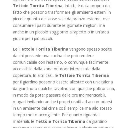
Tettoie Torrita Tiberina
, infatti, è data proprio dal
fatto che possono trasformare gli ambienti esterni in
piccole quanto deliziose sale da pranzo esterne, ove
consumare i pasti durante le giornate migliori, ma
anche in un piccolo soggiorno all’aperto o in un’area
giochi per i più piccoli.
Le
Tettoie Torrita Tiberina
vengono spesso scelte
da chi possiede una cucina che può rendere
comunicabile con l’esterno, o comunque facilmente
accessibile dalla zona outdoor interessata dalla
copertura. In altri casi, le
Tettoie Torrita Tiberina
per il giardino possono essere allestite con un’altalena
da giardino o qualche tavolino con qualche poltroncina,
in modo da poter passare delle ore indimenticabili,
magari invitando anche i propri ospiti ad accomodarsi
in un ambiente dal clima così semplice ma allo stesso
tempo molto accogliente. Per quanto riguarda i
materiali, le
Tettoie Torrita Tiberina
da giardino
possono essere realizzate in legno, soluzione ottimale