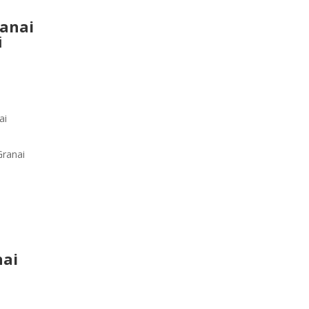
anai
ai
Granai
ai