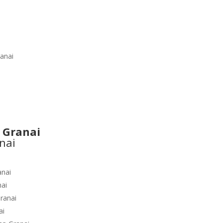
i
anai
 Granai
anai
nai
ranai
ai