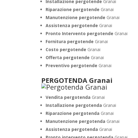
Installazione
pergotende
Granai
Riparazione pergotende
Granai
Manutenzione pergotende
Granai
Assistenza pergotende
Granai
Pronto Intervento pergotende
Granai
Fornitura pergotende
Granai
Costo pergotende
Granai
Offerta pergotende
Granai
Preventivo pergotende
Granai
PERGOTENDA Granai
Vendita pergotenda
Granai
Installazione pergotenda
Granai
Riparazione pergotenda
Granai
Manutenzione pergotenda
Granai
Assistenza pergotenda
Granai
Pronto intervento pergotenda
Granai