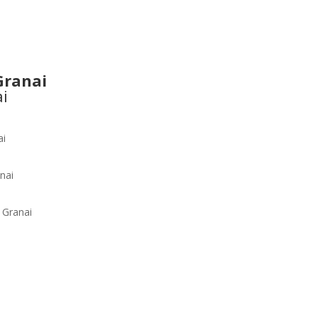
Granai
ai
i
nai
o
Granai