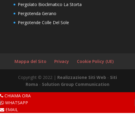
Pergolato Bioclimatico La Storta
Pergotenda Gerano
Pergotende Colle Del Sole
Mappa del Sito
Privacy
Cookie Policy (UE)
Copyright © 2022 |
Realizzazione Siti Web
-
Siti
Roma
-
Solution Group Communication
CHIAMA ORA
WHATSAPP
EMAIL