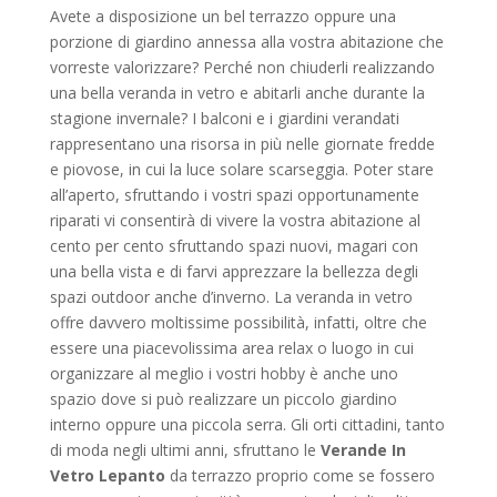
Avete a disposizione un bel terrazzo oppure una
porzione di giardino annessa alla vostra abitazione che
vorreste valorizzare? Perché non chiuderli realizzando
una bella veranda in vetro e abitarli anche durante la
stagione invernale? I balconi e i giardini verandati
rappresentano una risorsa in più nelle giornate fredde
e piovose, in cui la luce solare scarseggia. Poter stare
all’aperto, sfruttando i vostri spazi opportunamente
riparati vi consentirà di vivere la vostra abitazione al
cento per cento sfruttando spazi nuovi, magari con
una bella vista e di farvi apprezzare la bellezza degli
spazi outdoor anche d’inverno. La veranda in vetro
offre davvero moltissime possibilità, infatti, oltre che
essere una piacevolissima area relax o luogo in cui
organizzare al meglio i vostri hobby è anche uno
spazio dove si può realizzare un piccolo giardino
interno oppure una piccola serra. Gli orti cittadini, tanto
di moda negli ultimi anni, sfruttano le
Verande In
Vetro Lepanto
da terrazzo proprio come se fossero