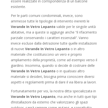
essere realizzate in corrispondenza di un balcone
esistente.
Per le parti comuni condominiali, invece, sono
ammesse tutte le tipologie di intervento inerenti le
Verande In Vetro Lepanto
valide per le singole unità
abitative, ma a queste si aggiunge anche “il rifacimento
parziale conservando i caratteri essenziali”. Vanno
invece escluse dalla detrazione tutte quelle installazioni
di nuove
Verande In Vetro Lepanto
o in altro
materiale che costituiscono un vero e proprio
ampliamento della proprietà, come ad esempio verso il
giardino. Insomma, quando si decide di costruire delle
Verande In Vetro Lepanto
o in qualsiasi altro
materiale si desideri, bisogna prima conoscere diversi
aspetti e regolamenti prima di dare il via libera ai lavori.
Fortunatamente per voi, la nostra ditta specializzata in
Verande In Vetro Lepanto
, ma anche in tutti quei tipi
d’installazioni da esterno che valorizzano gli spazi
outdoor, saprà sempre come aiutarvi, e soprattutto