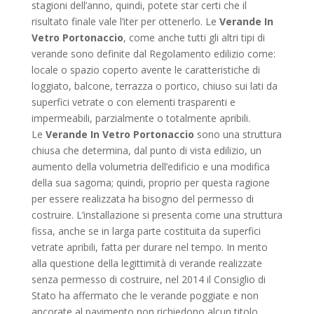
stagioni dell’anno, quindi, potete star certi che il
risultato finale vale l’iter per ottenerlo. Le
Verande In
Vetro Portonaccio
, come anche tutti gli altri tipi di
verande sono definite dal Regolamento edilizio come:
locale o spazio coperto avente le caratteristiche di
loggiato, balcone, terrazza o portico, chiuso sui lati da
superfici vetrate o con elementi trasparenti e
impermeabili, parzialmente o totalmente apribili.
Le
Verande In Vetro Portonaccio
sono una struttura
chiusa che determina, dal punto di vista edilizio, un
aumento della volumetria dell’edificio e una modifica
della sua sagoma; quindi, proprio per questa ragione
per essere realizzata ha bisogno del permesso di
costruire. L’installazione si presenta come una struttura
fissa, anche se in larga parte costituita da superfici
vetrate apribili, fatta per durare nel tempo. In merito
alla questione della legittimità di verande realizzate
senza permesso di costruire, nel 2014 il Consiglio di
Stato ha affermato che le verande poggiate e non
ancorate al pavimento non richiedono alcun titolo