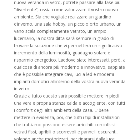
nuova veranda in vetro, potrete passare alla fase più
“divertente”, ossia come valorizzare il vostro nuovo
ambiente. Sia che vogliate realizzare un giardino
d’inverno, una sala hobby, un piccolo orto urbano, un
vano scala completamente vetrato, un ampio
lucernario, la nostra ditta sarà sempre in grado di
trovare la soluzione che vi permetterà un significativo
incremento della luminosità, guadagno solare e
risparmio energetico. Laddove siate interessati, però, a
qualcosa di ancora più moderno e innovativo, sappiate
che è possibile integrare cavi, luci a led e moderni
impianti domotici all’interno della vostra nuova veranda
in vetro.
Grazie a tutto questo sarà possibile mettere in piedi
una vera e propria stanza calda e accogliente, con tutti
i comfort degli altri ambienti della casa. E’ bene
mettere in evidenza, poi, che tutti i tipi di installazioni
che trattiamo possono essere arricchiti con infissi
vetrati fissi, apribili o scorrevoli e pannelli oscuranti,
volendo anche motorizzati, per ripararsi dalla luce