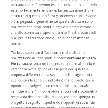
abilitativo perché devono essere considerata un arredo
esterno facilmente amovibile. La realizzazione di una
struttura di questo tipo è tra gli interventi di protezione
più impegnativi, generalmente queste strutture sono
realizzate con profili sottili e ampie superfici vetrate
che all’occorrenza si aprono tramite finestre scorrevoli
o a libro, assicurando anche una buona resistenza
termica.
Tra le soluzioni più diffuse come materiali per la
realizzazione delle verande ci sono:
Verande In Vetro
Portonaccio
; verande in legno; verande in alluminio e
verande in pvc. Ognuna di esse possiede qualità e
proprietà differenti che a seconda delle esigenze di chi
vuol costruirle sono più indicate o meno. Detto ciò, è
opportuno rivolgersi a un tecnico abilitato, il quale
verificherà che l’immobile abbia ancora della volumetria
residua da destinare alla veranda, che predisponga un
progetto adeguato, rispettando i rapporti di superficie
aereo-illuminante stabiliti dal Regolamento di igiene e