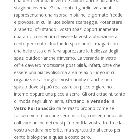
una bella veranda in vetro e abitarli anche durante la
stagione invernale? I balconi e i giardini verandati
rappresentano una risorsa in più nelle giornate fredde
e piovose, in cui la luce solare scarseggia. Poter stare
all’aperto, sfruttando i vostri spazi opportunamente
riparati vi consentirà di vivere la vostra abitazione al
cento per cento sfruttando spazi nuovi, magari con
una bella vista e di farvi apprezzare la bellezza degli
spazi outdoor anche d’inverno. La veranda in vetro
offre davvero moltissime possibilità, infatti, oltre che
essere una piacevolissima area relax o luogo in cui
organizzare al meglio i vostri hobby è anche uno
spazio dove si può realizzare un piccolo giardino
interno oppure una piccola serra. Gli orti cittadini, tanto
di moda negli ultimi anni, sfruttano le
Verande In
Vetro Portonaccio
da terrazzo proprio come se
fossero vere e proprie serre in città, consentendovi di
coltivare anche nei mesi più freddi la vostra frutta e la
vostra verdura preferite, ma soprattutto al cento per
cento biologiche e quasi a costo zero.