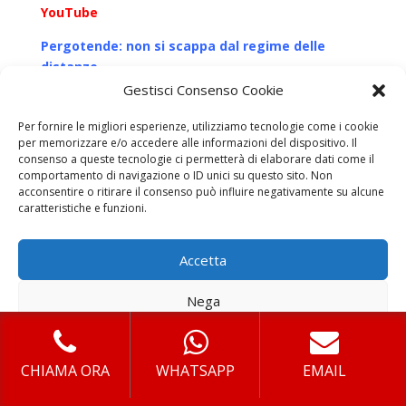
YouTube
Pergotende: non si scappa dal regime delle
distanze
Gestisci Consenso Cookie
Attività edilizia libera: nessun ostacolo per la
“pergotenda”
Per fornire le migliori esperienze, utilizziamo tecnologie come i cookie
per memorizzare e/o accedere alle informazioni del dispositivo. Il
Verande Lucio Sestio
: Pergolati, Gazebo, Verande, per
consenso a queste tecnologie ci permetterà di elaborare dati come il
avere uno spazio in giardino o terrazzo riparato da
comportamento di navigazione o ID unici su questo sito. Non
acconsentire o ritirare il consenso può influire negativamente su alcune
sole e vento.
caratteristiche e funzioni.
I nostri servizi a Roma
Accetta
Pergolato Bioclimatico Roma
Nega
Pergolato Roma
Pergole Addossate Roma
Visualizza le preferenze
Pergole Roma
CHIAMA ORA
WHATSAPP
EMAIL
Cookie Policy
Privacy
Pergotenda Alluminio Roma