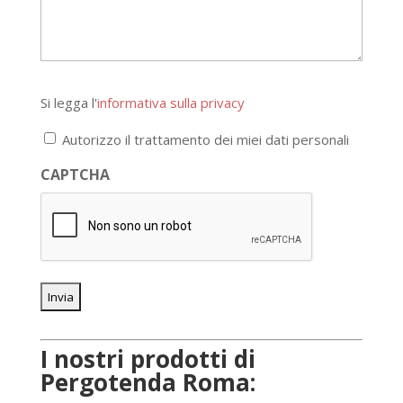
Si
Si legga l'
informativa sulla privacy
legga
l'informativa
Autorizzo il trattamento dei miei dati personali
sulla
privacy
CAPTCHA
*
I nostri prodotti di
Pergotenda Roma: