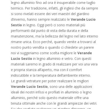
legno alluminio fino ad ora è insuperabile come taglio
termico. Per tradizione, infatti, gli inglesi che da sempre
si sono rivelati essere dei veri maestri del giardino
d’inverno, hanno sempre realizzato le
Verande Lucio
Sestio
in legno. Oggi però ci sono materiali più
performanti dal punto di vista della durata e della
manutenzione, ma la bellezza del legno nel lato interno
rimane unica. Ecco perché, quando venite a trovarci al
nostro punto vendita o quando ci chiedete un parere
noi vi suggeriamo come scelta migliore le
Verande
Lucio Sestio
in legno alluminio e vetro. Con questi
materiali saremo in grado di realizzare per voi una vera
e propria stanza all’aperto, ma con il comfort
indiscutibile e la temperatura dell’ambiente interno.
Le grandi vetrature per poter realizzare le migliori
Verande Lucio Sestio
, sono una delle applicazioni
ideali dei nostri infissi e profilati in alluminio o legno
alluminio, perché solo questo materiale offre una
tenuta ottimale anche con le grandi ampiezze dei vetri.
Sia che vogliate realizzare un giardino d’inverno, un