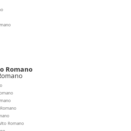
no
omano
to Romano
no
Romano
omano
o Romano
omano
Vito Romano
ano