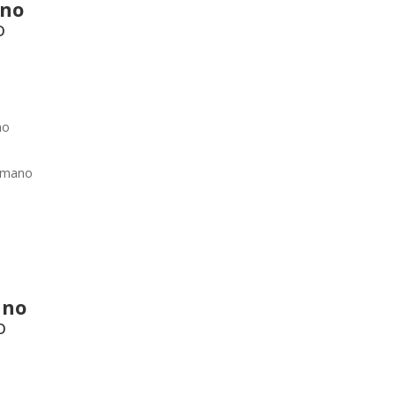
ano
o
no
omano
ano
o