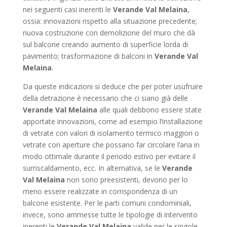
nei seguenti casi inerenti le
Verande Val Melaina
,
ossia: innovazioni rispetto alla situazione precedente;
nuova costruzione con demolizione del muro che dà
sul balcone creando aumento di superficie lorda di
pavimento; trasformazione di balconi in
Verande Val
Melaina
.
Da queste indicazioni si deduce che per poter usufruire
della detrazione è necessario che ci siano già delle
Verande Val Melaina
alle quali debbono essere state
apportate innovazioni, come ad esempio l’installazione
di vetrate con valori di isolamento termico maggiori o
vetrate con aperture che possano far circolare l’aria in
modo ottimale durante il periodo estivo per evitare il
surriscaldamento, ecc. In alternativa, se le
Verande
Val Melaina
non sono preesistenti, devono per lo
meno essere realizzate in corrispondenza di un
balcone esistente. Per le parti comuni condominiali,
invece, sono ammesse tutte le tipologie di intervento
inerenti le
Verande Val Melaina
valide per le singole