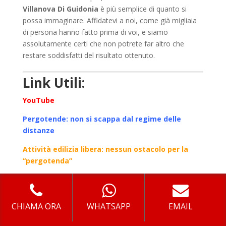
Villanova Di Guidonia
è più semplice di quanto si
possa immaginare. Affidatevi a noi, come già migliaia
di persona hanno fatto prima di voi, e siamo
assolutamente certi che non potrete far altro che
restare soddisfatti del risultato ottenuto.
Link Utili:
YouTube
Pergotende: non si scappa dal regime delle
distanze
Attività edilizia libera: nessun ostacolo per la
“pergotenda”
Verande Villanova Di Guidonia
: Pergolati, Gazebo,
Verande, per avere uno spazio in giardino o terrazzo
riparato da sole e vento.
CHIAMA ORA
WHATSAPP
EMAIL