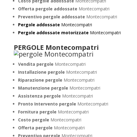
Costo pergole addossate
Montecompatri
Offerta pergole addossate
Montecompatri
Preventivo pergole addossate
Montecompatri
Pergole addossate
Montecompatri
Pergole addossate motorizzate
Montecompatri
PERGOLE Montecompatri
Vendita pergole
Montecompatri
Installazione pergole
Montecompatri
Riparazione pergole
Montecompatri
Manutenzione pergole
Montecompatri
Assistenza pergole
Montecompatri
Pronto Intervento pergole
Montecompatri
Fornitura pergole
Montecompatri
Costo pergole
Montecompatri
Offerta pergole
Montecompatri
Preventivo pergole
Montecompatri