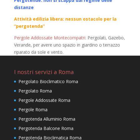
Pergotende: non si scappa dal regime delle
distanze
Attività edilizia libera: nessun ostacolo per la
“pergotenda”
Pergole Addossate Montecompatri
: Pergolati, Gazebo,
Verande, per avere uno spazio in giardino o terrazzo
riparato da sole e vento.
I nostri servizi a Roma
Pergolato Bioclimatico Roma
Pergolato Roma
Pergole Addossate Roma
Pergole Roma
Pergotenda Alluminio Roma
Pergotenda Balcone Roma
Pergotenda Bioclimatica Roma