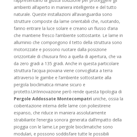
rappresentano la giusta soluzione per proteggere gli
ambienti all’aperto in maniera intelligente e del tutto
naturale. Queste installazioni all’avanguardia sono
strutture composte da lame orientabili che, ruotando,
fanno entrare la luce solare e creano un flusso d’aria
che mantiene fresco l’ambiente sottostante. Le lame in
alluminio che compongono il tetto della struttura sono
motorizzate e possono ruotare dalla posizione
orizzontale di chiusura fino a quella di apertura, che va
da zero gradi a 135 gradi. Anche in questa particolare
struttura l’acqua piovana viene convogliata a terra
attraverso le gambe e l’ambiente sottostante alla
pergola bioclimatica rimane sicuro e
protetto.Un’innovazione però rende questa tipologia di
Pergole Addossate Montecompatri
uniche, ossia la
coibentazione interna delle lame con poliestirene
espanso, che riduce in maniera assolutamente
strabiliante l’energia sonora generata dall’impatto della
pioggia con le lame.Le pergole bioclimatiche sono
modulari, e possono soddisfare tutte le possibili