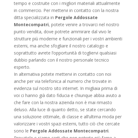
tempo e costruite con i migliori materiali attualmente
in commercio. Per mettervi in contatto con la nostra
ditta specializzata in
Pergole Addossate
Montecompatri
, potete venire a trovarci nel nostro
punto vendita, dove potrete ammirare dal vivo le
strutture più moderne e funzionali per i vostri ambienti
esterni, ma anche sfogliare il nostro catalogo e
soprattutto avrete l’opportunità di togliervi qualsiasi
dubbio parlando con il nostro personale tecnico
esperto.
In alternativa potete mettervi in contatto con noi
anche per via telefonica al numero che trovate in
evidenza sul nostro sito internet. In migliaia prima di
voi ci hanno già dato fiducia e chiunque abbia avuto a
che fare con la nostra azienda non è mai rimasto
deluso. Alla luce di quanto detto, se state cercando
una soluzione ottimale, di classe e all’ultima moda per
valorizzare i vostri spazi esterni, tutto ciò che cercate
sono le
Pergole Addossate Montecompatri
.
Provatele e siamo certi che non potrete più farne a